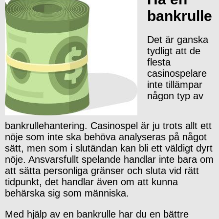
bankrulle
Det är ganska
tydligt att de
flesta
casinospelare
inte tillämpar
någon typ av
bankrullehantering. Casinospel är ju trots allt ett
nöje som inte ska behöva analyseras på något
sätt, men som i slutändan kan bli ett väldigt dyrt
nöje. Ansvarsfullt spelande handlar inte bara om
att sätta personliga gränser och sluta vid rätt
tidpunkt, det handlar även om att kunna
behärska sig som människa.
Med hjälp av en bankrulle har du en bättre