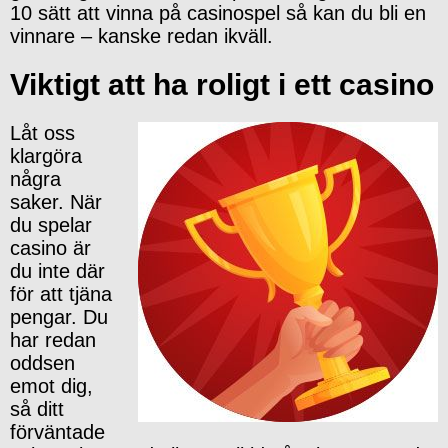
10 sätt att vinna på casinospel så kan du bli en
vinnare – kanske redan ikväll.
Viktigt att ha roligt i ett casino
Låt oss
klargöra
några
saker. När
du spelar
casino är
du inte där
för att tjäna
pengar. Du
har redan
oddsen
emot dig,
så ditt
förväntade