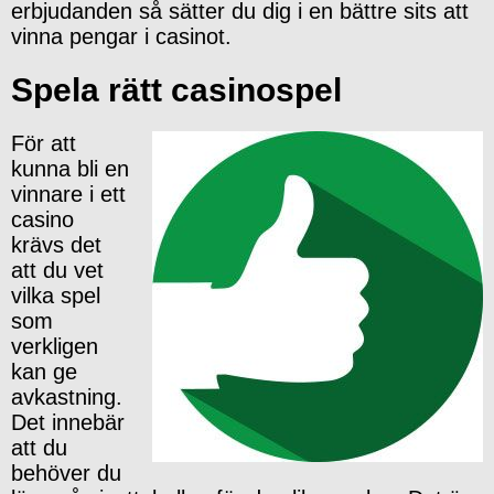
erbjudanden så sätter du dig i en bättre sits att
vinna pengar i casinot.
Spela rätt casinospel
För att
kunna bli en
vinnare i ett
casino
krävs det
att du vet
vilka spel
som
verkligen
kan ge
avkastning.
Det innebär
att du
behöver du