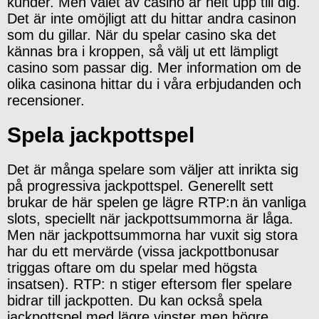
kunder. Men valet av casino är helt upp till dig.
Det är inte omöjligt att du hittar andra casinon
som du gillar. När du spelar casino ska det
kännas bra i kroppen, så välj ut ett lämpligt
casino som passar dig. Mer information om de
olika casinona hittar du i våra erbjudanden och
recensioner.
Spela jackpottspel
Det är många spelare som väljer att inrikta sig
på progressiva jackpottspel. Generellt sett
brukar de här spelen ge lägre RTP:n än vanliga
slots, speciellt när jackpottsummorna är låga.
Men när jackpottsummorna har vuxit sig stora
har du ett mervärde (vissa jackpottbonusar
triggas oftare om du spelar med högsta
insatsen). RTP: n stiger eftersom fler spelare
bidrar till jackpotten. Du kan också spela
jackpottspel med lägre vinster men högre