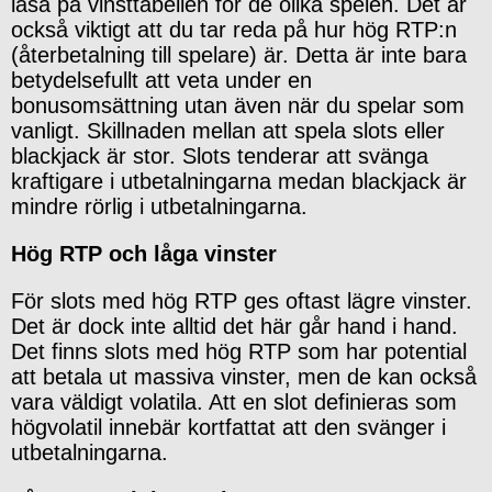
läsa på vinsttabellen för de olika spelen. Det är
också viktigt att du tar reda på hur hög RTP:n
(återbetalning till spelare) är. Detta är inte bara
betydelsefullt att veta under en
bonusomsättning utan även när du spelar som
vanligt. Skillnaden mellan att spela slots eller
blackjack är stor. Slots tenderar att svänga
kraftigare i utbetalningarna medan blackjack är
mindre rörlig i utbetalningarna.
Hög RTP och låga vinster
För slots med hög RTP ges oftast lägre vinster.
Det är dock inte alltid det här går hand i hand.
Det finns slots med hög RTP som har potential
att betala ut massiva vinster, men de kan också
vara väldigt volatila. Att en slot definieras som
högvolatil innebär kortfattat att den svänger i
utbetalningarna.