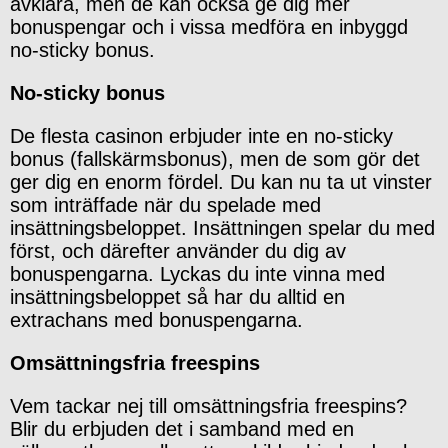
avklara, men de kan också ge dig mer
bonuspengar och i vissa medföra en inbyggd
no-sticky bonus.
No-sticky bonus
De flesta casinon erbjuder inte en no-sticky
bonus (fallskärmsbonus), men de som gör det
ger dig en enorm fördel. Du kan nu ta ut vinster
som inträffade när du spelade med
insättningsbeloppet. Insättningen spelar du med
först, och därefter använder du dig av
bonuspengarna. Lyckas du inte vinna med
insättningsbeloppet så har du alltid en
extrachans med bonuspengarna.
Omsättningsfria freespins
Vem tackar nej till omsättningsfria freespins?
Blir du erbjuden det i samband med en