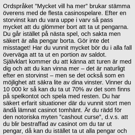
Ordspråket ”Mycket vill ha mer” brukar stämma
överens med de flesta casinospelare. Efter en
storvinst kan du vara uppe i varv så pass
mycket att du glömmer bort att ta ut pengarna.
Du går istället på nästa spel, och sakta men
säkert är alla pengar borta. Gör inte det
misstaget! Har du vunnit mycket bör du i alla fall
överväga att ta ut en portion av saldot.
Självklart kommer du att känna att turen är med
dig och att du kan vinna mer – det är naturligt
efter en storvinst – men se det också som en
möjlighet att säkra lite av dina vinster. Vinner du
10 000 kr så kan du ta ut 70% av det som finns
på spelkontot och spela med resten. Du har
säkert erfarit situationer där du vunnit stort men
ändå lämnat casinot tomhänt. Är du rädd för
den notoriska myten ”cashout curse”, d.v.s. att
du blir bestraffad av casinot om du tar ut
pengar, då kan du istället ta ut alla pengar och