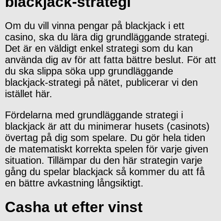
blackjack-strategi
Om du vill vinna pengar på blackjack i ett
casino, ska du lära dig grundläggande strategi.
Det är en väldigt enkel strategi som du kan
använda dig av för att fatta bättre beslut. För att
du ska slippa söka upp grundläggande
blackjack-strategi på nätet, publicerar vi den
istället här.
Fördelarna med grundläggande strategi i
blackjack är att du minimerar husets (casinots)
övertag på dig som spelare. Du gör hela tiden
de matematiskt korrekta spelen för varje given
situation. Tillämpar du den här strategin varje
gång du spelar blackjack så kommer du att få
en bättre avkastning långsiktigt.
Casha ut efter vinst